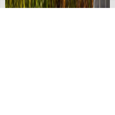
Enquête Observatoire wallon des loyers 2026
en partenariat avec IRB FIELD SERVICES
INSCRIVEZ-VOUS
À NOTRE NEWSLETTER